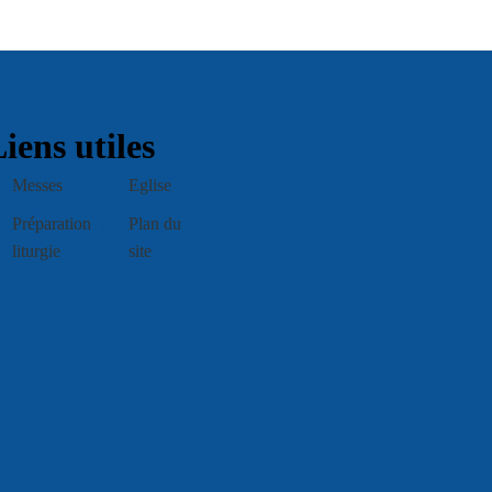
iens utiles
Messes
Eglise
Préparation
Plan du
liturgie
site