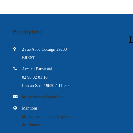
Presbytère
L
2 rue Abbé Cocaign 29200
BREST
Accueil Paroissial
02 98 02 01 16
Lun au Sam / 9h30 à 11h30
brestaulevant@gmail.com
Mentions
https://brestaulevant.fr/gestion-
des-donnees/