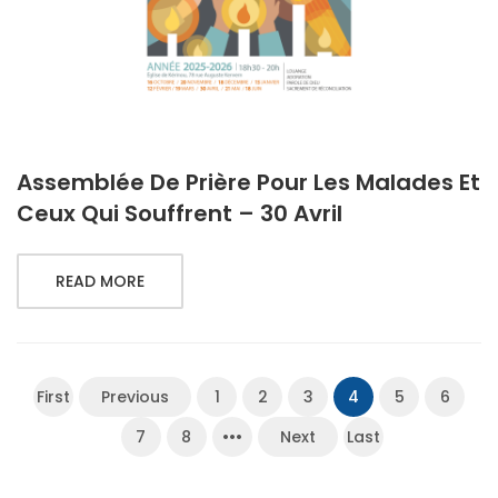
Assemblée De Prière Pour Les Malades Et
Ceux Qui Souffrent – 30 Avril
READ MORE
First
Previous
1
2
3
4
5
6
7
8
•••
Next
Last