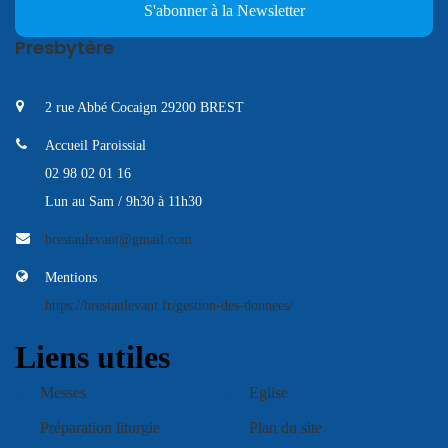
S'abonner à la Newsletter
Presbytère
2 rue Abbé Cocaign 29200 BREST
Accueil Paroissial
02 98 02 01 16
Lun au Sam / 9h30 à 11h30
brestaulevant@gmail.com
Mentions
https://brestaulevant.fr/gestion-des-donnees/
Liens utiles
Messes
Eglise
Préparation liturgie
Plan du site