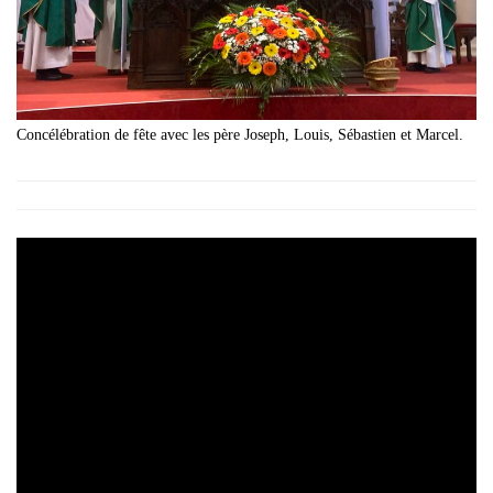
Concélébration de fête avec les père Joseph, Louis, Sébastien et Marcel.