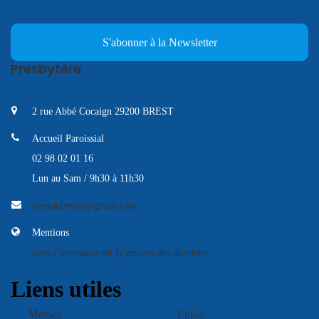
S'abonner à la Newsletter
Presbytère
2 rue Abbé Cocaign 29200 BREST
Accueil Paroissial
02 98 02 01 16
Lun au Sam / 9h30 à 11h30
brestaulevant@gmail.com
Mentions
https://brestaulevant.fr/gestion-des-donnees/
Liens utiles
Messes
Eglise