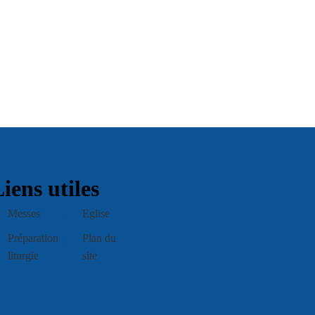
iens utiles
Messes
Eglise
Préparation
Plan du
liturgie
site