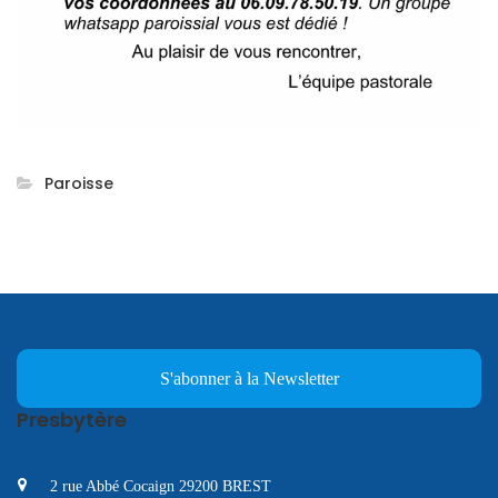
Paroisse
S'abonner à la Newsletter
Presbytère
2 rue Abbé Cocaign 29200 BREST