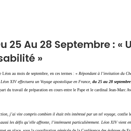
Du 25 Au 28 Septembre : « 
abilité »
e Léon au mois de septembre, en ces termes : «
Répondant à l’invitation du Chef
 Léon XIV effectuera un Voyage apostolique en France,
du 25 au 28 septembre
art du travail de préparation en cours entre le Pape et le cardinal Jean-Marc Av
ion, j’ai vite compris combien il était très intéressé par un tel voyage
, confie 
ussi les défis qu’elle affronte, l’intéressent particulièrement. Léon XIV vient 
 met en place, sous la coordination générale de la Conférence des évêques de F