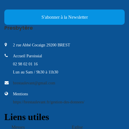
S'abonner à la Newsletter
Presbytère
2 rue Abbé Cocaign 29200 BREST
Accueil Paroissial
02 98 02 01 16
Lun au Sam / 9h30 à 11h30
brestaulevant@gmail.com
Mentions
https://brestaulevant.fr/gestion-des-donnees/
Liens utiles
Messes
Eglise