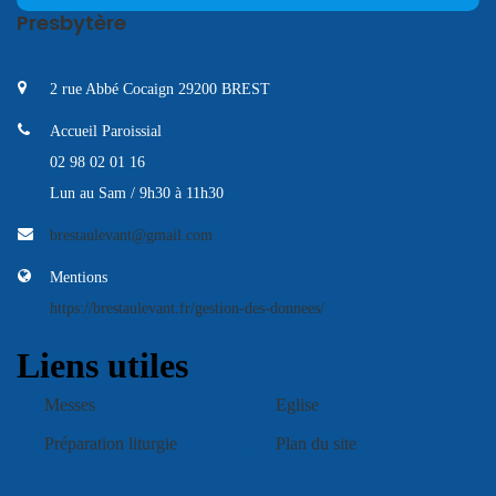
Presbytère
2 rue Abbé Cocaign 29200 BREST
Accueil Paroissial
02 98 02 01 16
Lun au Sam / 9h30 à 11h30
brestaulevant@gmail.com
Mentions
https://brestaulevant.fr/gestion-des-donnees/
Liens utiles
Messes
Eglise
Préparation liturgie
Plan du site