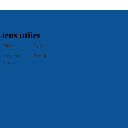
iens utiles
Messes
Eglise
Préparation
Plan du
liturgie
site