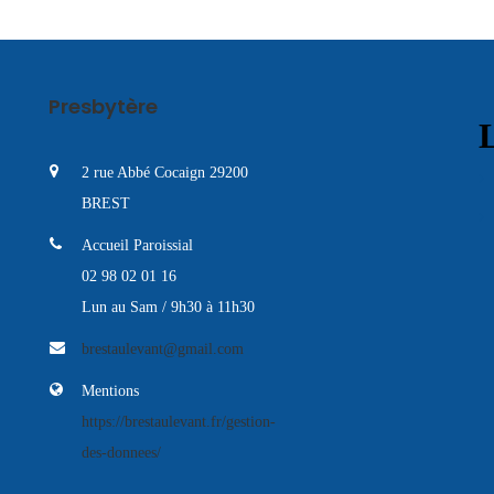
Presbytère
L
2 rue Abbé Cocaign 29200
BREST
Accueil Paroissial
02 98 02 01 16
Lun au Sam / 9h30 à 11h30
brestaulevant@gmail.com
Mentions
https://brestaulevant.fr/gestion-
des-donnees/