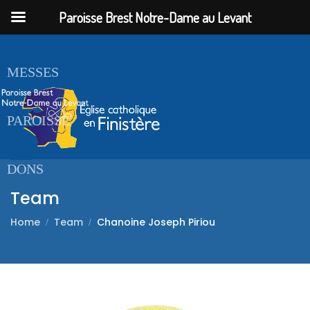
Paroisse Brest Notre-Dame au Levant
ACCUEIL
MESSES
PAROISSE
DONS
Team
Home
Team
Chanoine Joseph Piriou