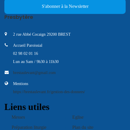
S'abonner à la Newsletter
Presbytère
2 rue Abbé Cocaign 29200 BREST
Accueil Paroissial
02 98 02 01 16
Lun au Sam / 9h30 à 11h30
brestaulevant@gmail.com
Mentions
https://brestaulevant.fr/gestion-des-donnees/
Liens utiles
Messes
Eglise
Préparation liturgie
Plan du site