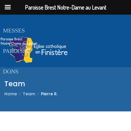
Paroisse Brest Notre-Dame au Levant
ACCUEIL
MESSES
PAROISSE
DONS
Team
Home
Team
Pierre R.